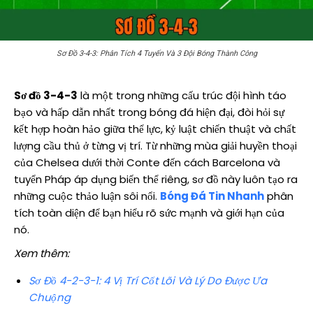
Sơ Đồ 3-4-3: Phân Tích 4 Tuyến Và 3 Đội Bóng Thành Công
Sơ đồ 3-4-3
là một trong những cấu trúc đội hình táo
bạo và hấp dẫn nhất trong bóng đá hiện đại, đòi hỏi sự
kết hợp hoàn hảo giữa thể lực, kỷ luật chiến thuật và chất
lượng cầu thủ ở từng vị trí. Từ những mùa giải huyền thoại
của Chelsea dưới thời Conte đến cách Barcelona và
tuyển Pháp áp dụng biến thể riêng, sơ đồ này luôn tạo ra
những cuộc thảo luận sôi nổi.
Bóng Đá Tin Nhanh
phân
tích toàn diện để bạn hiểu rõ sức mạnh và giới hạn của
nó.
Xem thêm:
Sơ Đồ 4-2-3-1: 4 Vị Trí Cốt Lõi Và Lý Do Được Ưa
Chuộng