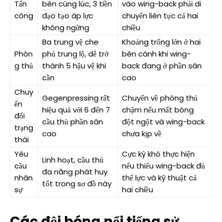
Tấn
bên cùng lúc, 3 tiền
vào wing-back phải di
công
đạo tạo áp lực
chuyển liên tục cả hai
không ngừng
chiều
Ba trung vệ che
Khoảng trống lớn ở hai
Phòn
phủ trung lộ, dễ trở
bên cánh khi wing-
g thủ
thành 5 hậu vệ khi
back đang ở phần sân
cần
cao
Chuy
Gegenpressing rất
Chuyển về phòng thủ
ển
hiệu quả với 6 đến 7
chậm nếu mất bóng
đổi
cầu thủ phần sân
đột ngột và wing-back
trạng
cao
chưa kịp về
thái
Yêu
Cực kỳ khó thực hiện
Linh hoạt, cầu thủ
cầu
nếu thiếu wing-back đủ
đa năng phát huy
nhân
thể lực và kỹ thuật cả
tốt trong sơ đồ này
sự
hai chiều
Các đội bóng nổi tiếng sử