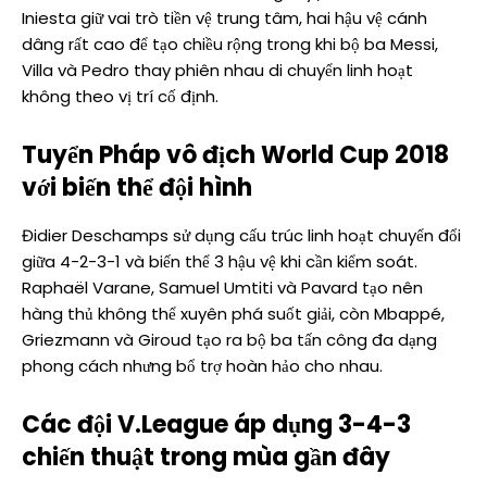
Iniesta giữ vai trò tiền vệ trung tâm, hai hậu vệ cánh
dâng rất cao để tạo chiều rộng trong khi bộ ba Messi,
Villa và Pedro thay phiên nhau di chuyển linh hoạt
không theo vị trí cố định.
Tuyển Pháp vô địch World Cup 2018
với biến thể đội hình
Đidier Deschamps sử dụng cấu trúc linh hoạt chuyển đổi
giữa 4-2-3-1 và biến thể 3 hậu vệ khi cần kiểm soát.
Raphaël Varane, Samuel Umtiti và Pavard tạo nên
hàng thủ không thể xuyên phá suốt giải, còn Mbappé,
Griezmann và Giroud tạo ra bộ ba tấn công đa dạng
phong cách nhưng bổ trợ hoàn hảo cho nhau.
Các đội V.League áp dụng 3-4-3
chiến thuật trong mùa gần đây