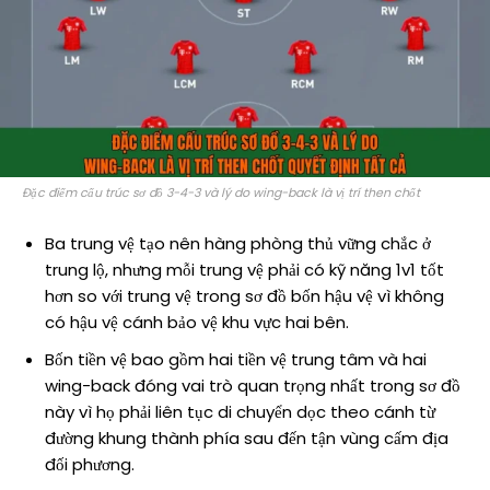
Đặc điểm cấu trúc sơ đồ 3-4-3 và lý do wing-back là vị trí then chốt
Ba trung vệ tạo nên hàng phòng thủ vững chắc ở
trung lộ, nhưng mỗi trung vệ phải có kỹ năng 1v1 tốt
hơn so với trung vệ trong sơ đồ bốn hậu vệ vì không
có hậu vệ cánh bảo vệ khu vực hai bên.
Bốn tiền vệ bao gồm hai tiền vệ trung tâm và hai
wing-back đóng vai trò quan trọng nhất trong sơ đồ
này vì họ phải liên tục di chuyển dọc theo cánh từ
đường khung thành phía sau đến tận vùng cấm địa
đối phương.