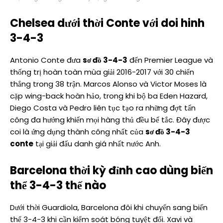
Chelsea dưới thời Conte với doi hinh
3-4-3
Antonio Conte đưa
sơ đồ 3-4-3
đến Premier League và
thống trị hoàn toàn mùa giải 2016-2017 với 30 chiến
thắng trong 38 trận. Marcos Alonso và Victor Moses là
cặp wing-back hoàn hảo, trong khi bộ ba Eden Hazard,
Diego Costa và Pedro liên tục tạo ra những đợt tấn
công đa hướng khiến mọi hàng thủ đều bế tắc. Đây được
coi là ứng dụng thành công nhất của
sơ đồ 3-4-3
conte
tại giải đấu danh giá nhất nước Anh.
Barcelona thời kỳ đỉnh cao dùng biến
thể 3-4-3 thế nào
Dưới thời Guardiola, Barcelona đôi khi chuyển sang biến
thể 3-4-3 khi cần kiểm soát bóng tuyệt đối. Xavi và