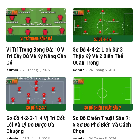
Vị Trí Trong Bóng Đá: 10 Vị
Sơ Đồ 4-4-2: Lịch Sử 3
Trí Đầy Đủ Và Kỹ Năng Cần
Thập Kỷ Và 2 Biến Thể
Có
Quan Trọng
admin
-
26 Tháng 5, 2026
admin
-
26 Tháng 5, 2026
Sơ Đồ 4-2-3-1: 4 Vị Trí Cốt
Sơ Đồ Chiến Thuật Sân 7:
Lõi Và Lý Do Được Ưa
5 Sơ Đồ Phổ Biến Và Cách
Chuộng
Chọn
admin
-
26 Tháng 5, 2026
admin
-
26 Tháng 5, 2026