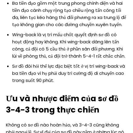
Ba tiền đạo gồm một trung phong chính diện và hai
tiền đạo cánh chạy rộng tạo chiều rộng tấn công tối
đa, liên tục kéo hàng thủ đối phương ra xa trung lộ để
tạo không gian cho các đường chuyền xuyên tuyến.
Wing-back là vị trí mấu chốt quyết định sơ đồ có
hoạt động hay không. Khi wing-back dâng lên tấn
công, cả đội có 5 cầu thủ ở phần sân đối phương. Khi
lùi về phòng thủ, cả đội trở thành 5-4-1 rất chắc chắn.
Sơ đồ đòi hỏi thể lực đặc biệt tốt ở vị trí wing-back và
ba tiền đạo vì họ phải duy trì cường độ di chuyển cao
trong suốt 90 phút.
Ưu và nhược điểm của sơ đồ
3-4-3 trong thực chiến
Không có sơ đồ nào hoàn hảo, và 3-4-3 cũng không
phải ngoại lệ. Sự vĩ đại của sơ đồ này nằm ở những lúc nó