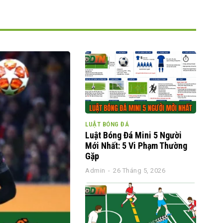
LUẬT BÓNG ĐÁ
Luật Bóng Đá Mini 5 Người
Mới Nhất: 5 Vi Phạm Thường
Gặp
Admin
-
26 Tháng 5, 2026