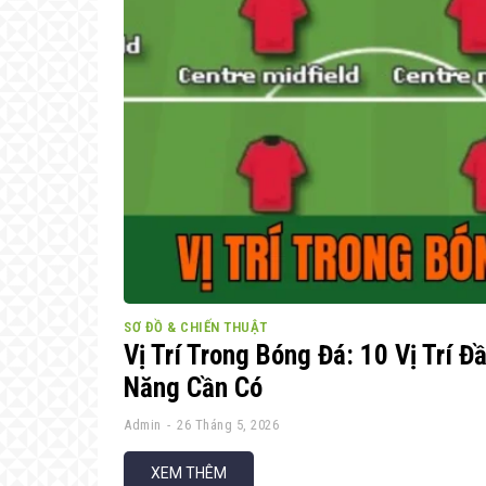
SƠ ĐỒ & CHIẾN THUẬT
Vị Trí Trong Bóng Đá: 10 Vị Trí Đ
Năng Cần Có
Admin
-
26 Tháng 5, 2026
XEM THÊM