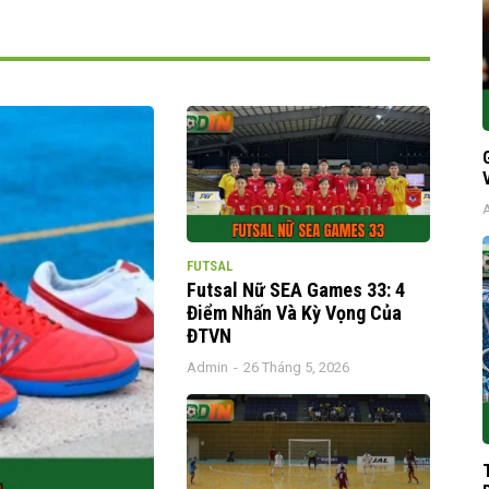
FUTSAL
Futsal Nữ SEA Games 33: 4
Điểm Nhấn Và Kỳ Vọng Của
ĐTVN
Admin
-
26 Tháng 5, 2026