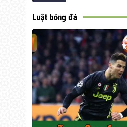
Luật bóng đá