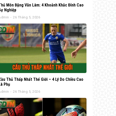
Thủ Môn Đặng Văn Lâm: 4 Khoảnh Khắc Đỉnh Cao
Sự Nghiệp
Admin
-
26 Tháng 5, 2026
Cầu Thủ Thấp Nhất Thế Giới – 4 Lý Do Chiều Cao
Là Phụ
Admin
-
26 Tháng 5, 2026