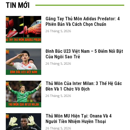
TIN MỚI
Găng Tay Thủ Môn Adidas Predator: 4
Phiên Bản Và Cách Chọn Chuẩn
26 Tháng 5, 2026
Đình Bắc U23 Việt Nam – 5 Điểm Nổi Bật
Của Ngôi Sao Trẻ
26 Tháng 5, 2026
Thủ Môn Của Inter Milan: 3 Thế Hệ Gác
Đền Và 1 Chức Vô Địch
26 Tháng 5, 2026
Thủ Môn MU Hiện Tại: Onana Và 4
Người Tiền Nhiệm Huyền Thoại
26 Tháng 5, 2026