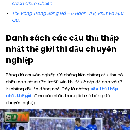
Cách Chọn Chuẩn
Thẻ Vàng Trong Bóng Đá – 6 Hành Vi Bị Phạt Và Hậu
Quả
Danh sách các cầu thủ thấp
nhất thế giới thi đấu chuyên
nghiệp
Bóng đá chuyên nghiệp đã chứng kiến những cầu thủ có
chiều cao chưa đến 1m60 vẫn thi đấu ở cấp độ cao và để
lại những dấu ấn đáng nhớ. Đây là những
cầu thủ thấp
nhất thế giới
được xác nhận trong lịch sử bóng đá
chuyên nghiệp.