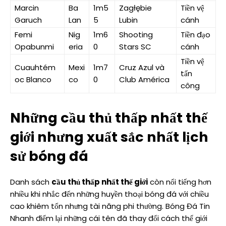
Marcin
Ba
1m5
Zagłębie
Tiền vệ
Garuch
Lan
5
Lubin
cánh
Femi
Nig
1m6
Shooting
Tiền đạo
Opabunmi
eria
0
Stars SC
cánh
Tiền vệ
Cuauhtém
Mexi
1m7
Cruz Azul và
tấn
oc Blanco
co
0
Club América
công
Những cầu thủ thấp nhất thế
giới nhưng xuất sắc nhất lịch
sử bóng đá
Danh sách
cầu thủ thấp nhất thế giới
còn nổi tiếng hơn
nhiều khi nhắc đến những huyền thoại bóng đá với chiều
cao khiêm tốn nhưng tài năng phi thường. Bóng Đá Tin
Nhanh điểm lại những cái tên đã thay đổi cách thế giới