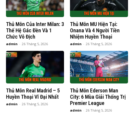
Thủ Môn Của Inter Milan: 3
Thủ Môn MU Hiện Tại:
Thế Hệ Gác Đền Và 1
Onana Và 4 Người Tiền
Chức Vô Địch
Nhiệm Huyền Thoại
admin
-
26 Tháng 5, 2026
admin
-
26 Tháng 5, 2026
Thủ Môn Real Madrid – 5
Thủ Môn Ederson Man
Huyền Thoại Vĩ Đại Nhất
City: 6 Mùa Giải Thống Trị
Premier League
admin
-
26 Tháng 5, 2026
admin
-
26 Tháng 5, 2026