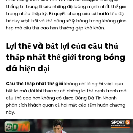
thống trị trung lộ của những đội bóng mạnh nhất thế giới
trong nhiều thập kỷ. Bí quyết chung của cả hai là tốc độ
tư duy vượt trội và khả năng xử lý bóng trong không gian
hẹp mà cầu thủ cao hơn thường gặp khó khăn.
Lợi thế và bất lợi của cầu thủ
thấp nhất thế giới trong bóng
đá hiện đại
Cầu thủ thấp nhất thế giới
không chỉ là người vượt qua
bất lợi mà đôi khi thực sự có những lợi thế cạnh tranh mà
cầu thủ cao hơn không có được. Bóng Đá Tin Nhanh
phân tích khách quan cả hai mặt của tấm huân chương
này.