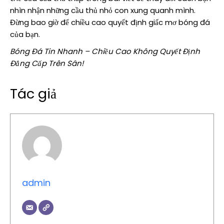
nhìn nhận những cầu thủ nhỏ con xung quanh mình.
Đừng bao giờ để chiều cao quyết định giấc mơ bóng đá
của bạn.
Bóng Đá Tin Nhanh – Chiều Cao Không Quyết Định
Đẳng Cấp Trên Sân!
Tác giả
admin