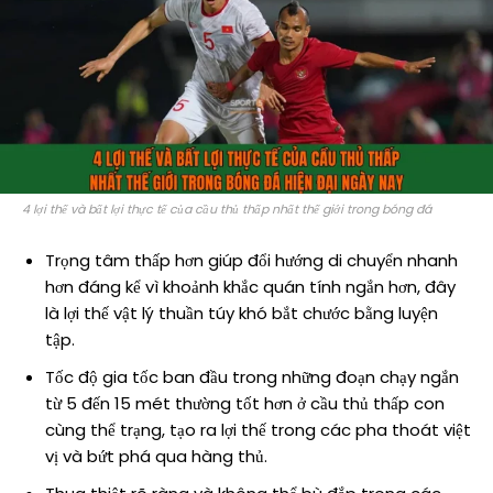
4 lợi thế và bất lợi thực tế của cầu thủ thấp nhất thế giới trong bóng đá
Trọng tâm thấp hơn giúp đổi hướng di chuyển nhanh
hơn đáng kể vì khoảnh khắc quán tính ngắn hơn, đây
là lợi thế vật lý thuần túy khó bắt chước bằng luyện
tập.
Tốc độ gia tốc ban đầu trong những đoạn chạy ngắn
từ 5 đến 15 mét thường tốt hơn ở cầu thủ thấp con
cùng thể trạng, tạo ra lợi thế trong các pha thoát việt
vị và bứt phá qua hàng thủ.