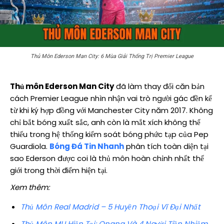
Thủ Môn Ederson Man City: 6 Mùa Giải Thống Trị Premier League
Thủ môn Ederson Man City
đã làm thay đổi căn bản
cách Premier League nhìn nhận vai trò người gác đền kể
từ khi ký hợp đồng với Manchester City năm 2017. Không
chỉ bắt bóng xuất sắc, anh còn là mắt xích không thể
thiếu trong hệ thống kiểm soát bóng phức tạp của Pep
Guardiola.
Bóng Đá Tin Nhanh
phân tích toàn diện tại
sao Ederson được coi là thủ môn hoàn chỉnh nhất thế
giới trong thời điểm hiện tại.
Xem thêm:
Thủ Môn Real Madrid – 5 Huyền Thoại Vĩ Đại Nhất
Thủ Môn MU Hiện Tại: Onana Và 4 Người Tiền Nhiệm