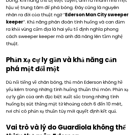
bóng. Khi hàng thủ bị vượt tuyến, anh ra nhanh như một
hậu vệ trung tâm để phá bóng. Đây cũng là nguyên
nhân ra đời của thuật ngữ “
Ederson Man City sweeper
keeper
”. Khả năng phán đoán tình huống và can đảm
ra khỏi vùng cấm địa là hai yếu tố định nghĩa phong
cách sweeper keeper mà anh đã nâng lên tầm nghệ
thuật.
Phản xạ cự ly gần và khả năng cản
phá một đối một
Dù nổi tiếng về chân bóng, thủ môn Ederson không hề
yếu kém trong những tình huống thuần thủ môn. Phản xạ
cự ly gần của anh đặc biệt xuất sắc trong những tình
huống bị sút thẳng mặt từ khoảng cách 6 đến 10 mét,
nơi chỉ có phản xạ thuần túy mới quyết định kết quả.
Vai trò và lý do Guardiola không thể