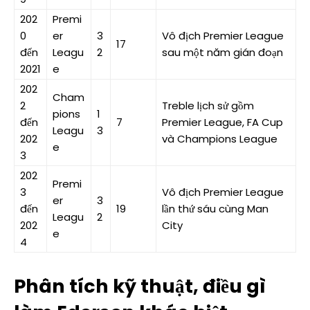
202
Premi
0
er
3
Vô địch Premier League
17
đến
Leagu
2
sau một năm gián đoạn
2021
e
202
Cham
2
Treble lịch sử gồm
pions
1
đến
7
Premier League, FA Cup
Leagu
3
202
và Champions League
e
3
202
Premi
3
Vô địch Premier League
er
3
đến
19
lần thứ sáu cùng Man
Leagu
2
202
City
e
4
Phân tích kỹ thuật, điều gì