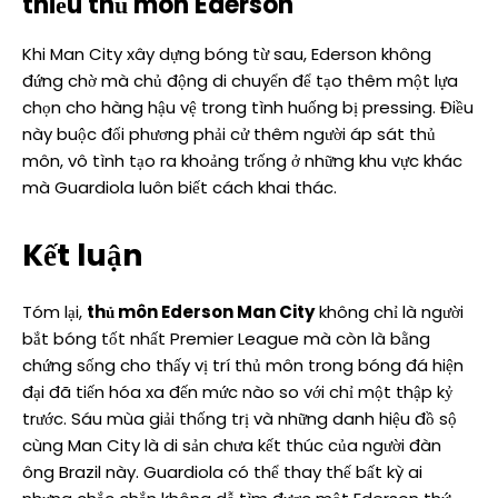
thiếu thủ môn Ederson
Khi Man City xây dựng bóng từ sau, Ederson không
đứng chờ mà chủ động di chuyển để tạo thêm một lựa
chọn cho hàng hậu vệ trong tình huống bị pressing. Điều
này buộc đối phương phải cử thêm người áp sát thủ
môn, vô tình tạo ra khoảng trống ở những khu vực khác
mà Guardiola luôn biết cách khai thác.
Kết luận
Tóm lại,
thủ môn Ederson Man City
không chỉ là người
bắt bóng tốt nhất Premier League mà còn là bằng
chứng sống cho thấy vị trí thủ môn trong bóng đá hiện
đại đã tiến hóa xa đến mức nào so với chỉ một thập kỷ
trước. Sáu mùa giải thống trị và những danh hiệu đồ sộ
cùng Man City là di sản chưa kết thúc của người đàn
ông Brazil này. Guardiola có thể thay thế bất kỳ ai