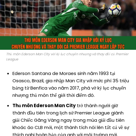
Thủ môn Ederson Man City với kỷ lục chuyển nhượng và thay đổi cả Premier
League
Ederson Santana de Moraes sinh năm 1993 tại
Osasco, Brazil, gia nhập Man City với mức phí 35 triệu
bảng từ Benfica vào năm 2017, phá vỡ kỷ lục chuyển
nhượng thủ môn thế giới thời điểm đó.
Thủ môn Ederson Man City
trở thành người giữ
thành đầu tiên trong lịch sử Premier League giành
giải Chiếc Găng Vàng ngay trong mùa giải đầu tiên
khoác áo CLB mới, một thành tích nói lên tất cả về sự
thích nghi hoàn hảo của anh với môi trường mới.