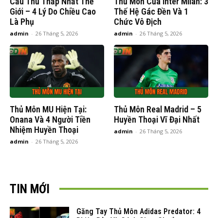
Cầu Thủ Thấp Nhất Thế
Thủ Môn Của Inter Milan: 3
Giới – 4 Lý Do Chiều Cao
Thế Hệ Gác Đền Và 1
Là Phụ
Chức Vô Địch
admin
-
26 Tháng 5, 2026
admin
-
26 Tháng 5, 2026
Thủ Môn MU Hiện Tại:
Thủ Môn Real Madrid – 5
Onana Và 4 Người Tiền
Huyền Thoại Vĩ Đại Nhất
Nhiệm Huyền Thoại
admin
-
26 Tháng 5, 2026
admin
-
26 Tháng 5, 2026
TIN MỚI
Găng Tay Thủ Môn Adidas Predator: 4