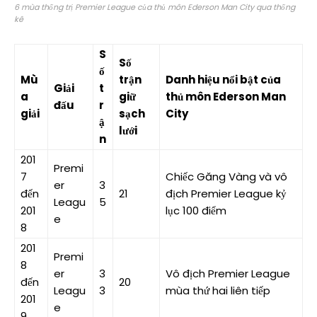
6 mùa thống trị Premier League của thủ môn Ederson Man City qua thống
kê
S
Số
ố
Mù
trận
Danh hiệu nổi bật của
Giải
t
a
giữ
thủ môn Ederson Man
đấu
r
giải
sạch
City
ậ
lưới
n
201
Premi
7
Chiếc Găng Vàng và vô
er
3
đến
21
địch Premier League kỷ
Leagu
5
201
lục 100 điểm
e
8
201
Premi
8
er
3
Vô địch Premier League
đến
20
Leagu
3
mùa thứ hai liên tiếp
201
e
9